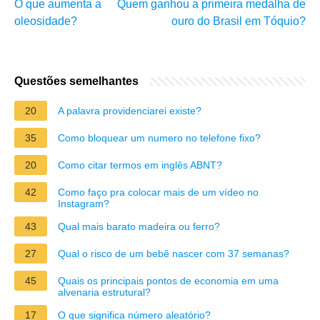
O que aumenta a
Quem ganhou a primeira medalha de
oleosidade?
ouro do Brasil em Tóquio?
Questões semelhantes
20
A palavra providenciarei existe?
35
Como bloquear um numero no telefone fixo?
20
Como citar termos em inglês ABNT?
42
Como faço pra colocar mais de um vídeo no
Instagram?
43
Qual mais barato madeira ou ferro?
27
Qual o risco de um bebê nascer com 37 semanas?
45
Quais os principais pontos de economia em uma
alvenaria estrutural?
17
O que significa número aleatório?