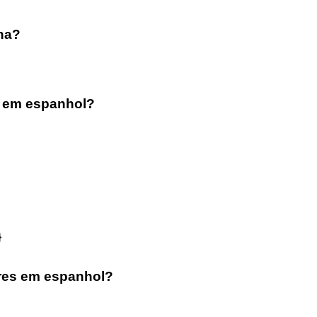
na?
xi em espanhol?
}
res em espanhol?