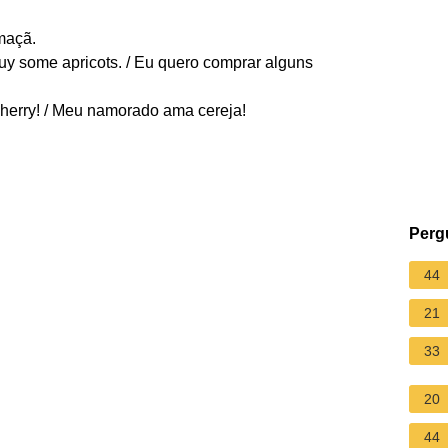
maçã.
buy some apricots. / Eu quero comprar alguns
cherry! / Meu namorado ama cereja!
Perg
44
21
33
20
44