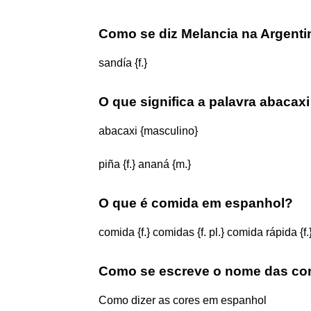
Como se diz Melancia na Argenti
sandía {f.}
O que significa a palavra abaca
abacaxi {masculino}
piña {f.} ananá {m.}
O que é comida em espanhol?
comida {f.} comidas {f. pl.} comida rápida {f.
Como se escreve o nome das co
Como dizer as cores em espanhol