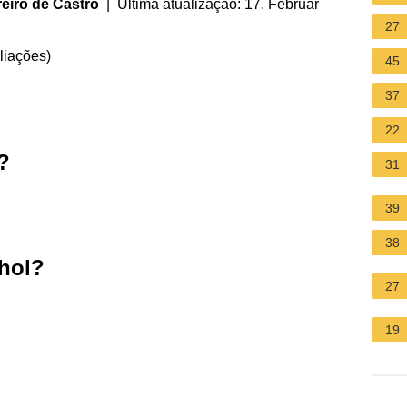
eiro de Castro
| Última atualização: 17. Februar
27
liações
)
45
37
22
?
31
39
38
hol?
27
19