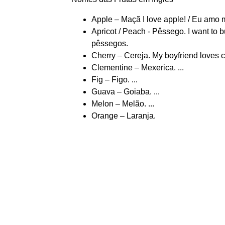
Apple – Maçã I love apple! / Eu amo 
Apricot / Peach - Pêssego. I want to 
pêssegos.
Cherry – Cereja. My boyfriend loves 
Clementine – Mexerica. ...
Fig – Figo. ...
Guava – Goiaba. ...
Melon – Melão. ...
Orange – Laranja.