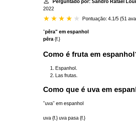
Perguntado por: Sandro Rafael Lour
2022
Pontuação: 4.1/5
(
51 ava
"
pêra" em espanhol
pêra
{f.}
Como é fruta em espanhol
Espanhol.
Las frutas.
Como que é uva em espan
"uva" em espanhol
uva {f.} uva pasa {f.}