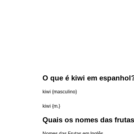
O que é kiwi em espanhol
kiwi {masculino}
kiwi {m.}
Quais os nomes das frutas
Nomes das Frutas em Inglês