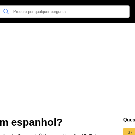
em espanhol?
Ques
37