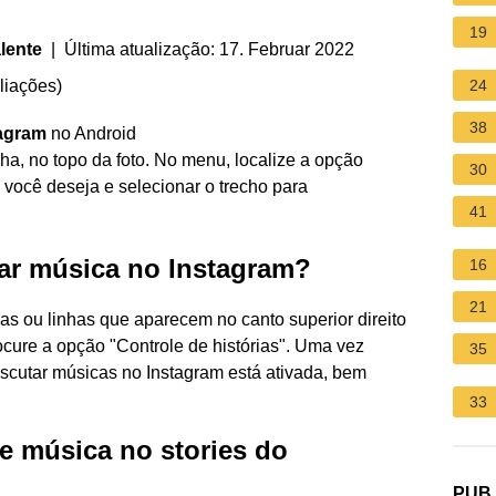
19
lente
| Última atualização: 17. Februar 2022
liações
)
24
38
tagram
no Android
nha, no topo da foto. No menu, localize a opção
30
e você deseja e selecionar o trecho para
41
ar música no Instagram?
16
21
cias ou linhas que aparecem no canto superior direito
rocure a opção "Controle de histórias". Uma vez
35
scutar músicas no Instagram está ativada, bem
33
 música no stories do
PUB