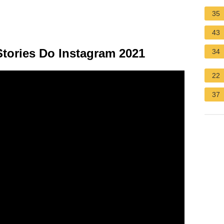
35
43
tories Do Instagram 2021
34
22
37