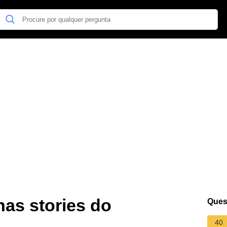
as stories do
Ques
40