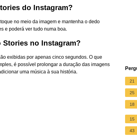
ories do Instagram?
o, toque no meio da imagem e mantenha o dedo
ies e poderá ver tudo numa boa.
 Stories no Instagram?
 são exibidas por apenas cinco segundos. O que
mples, é possível prolongar a duração das imagens
Perg
dicionar uma música à sua história.
21
25
18
15
43