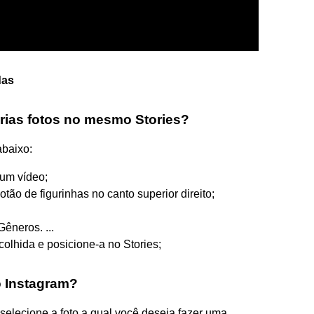
das
ias fotos no mesmo Stories?
abaixo:
 um vídeo;
tão de figurinhas no canto superior direito;
êneros. ...
olhida e posicione-a no Stories;
o Instagram?
e selecione a foto a qual você deseja fazer uma