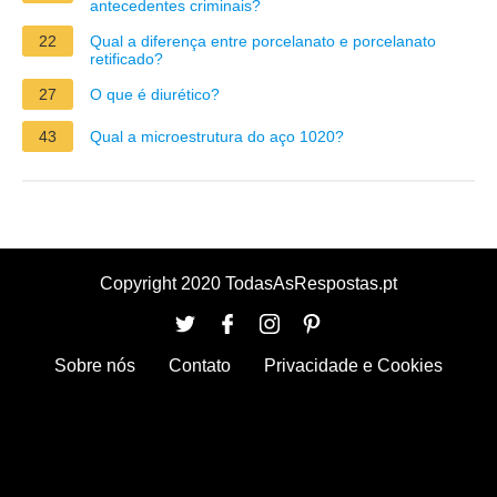
antecedentes criminais?
22
Qual a diferença entre porcelanato e porcelanato
retificado?
27
O que é diurético?
43
Qual a microestrutura do aço 1020?
Copyright 2020 TodasAsRespostas.pt
Sobre nós
Contato
Privacidade e Cookies