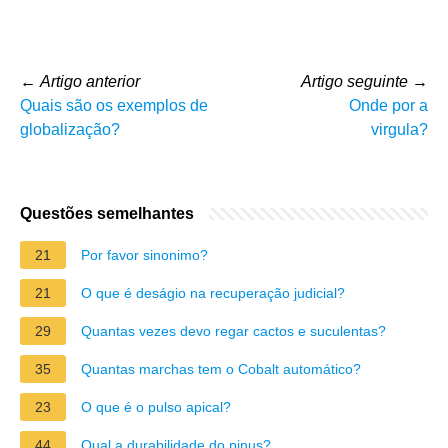
←
Artigo anterior
Artigo seguinte
→
Quais são os exemplos de
Onde por a
globalização?
virgula?
Questões semelhantes
21
Por favor sinonimo?
21
O que é deságio na recuperação judicial?
29
Quantas vezes devo regar cactos e suculentas?
35
Quantas marchas tem o Cobalt automático?
23
O que é o pulso apical?
44
Qual a durabilidade do pinus?