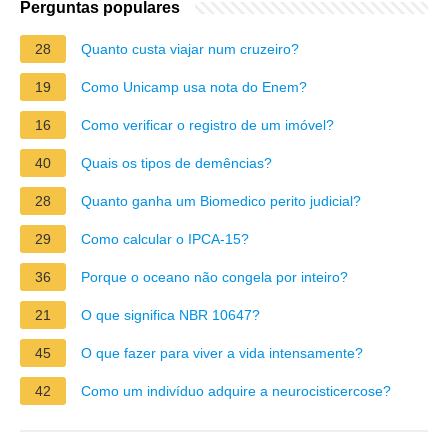
Perguntas populares
28
Quanto custa viajar num cruzeiro?
19
Como Unicamp usa nota do Enem?
16
Como verificar o registro de um imóvel?
40
Quais os tipos de demências?
28
Quanto ganha um Biomedico perito judicial?
29
Como calcular o IPCA-15?
36
Porque o oceano não congela por inteiro?
21
O que significa NBR 10647?
45
O que fazer para viver a vida intensamente?
42
Como um indivíduo adquire a neurocisticercose?