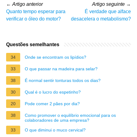
←
Artigo anterior
Artigo seguinte
→
Quanto tempo esperar para
É verdade que alface
verificar o óleo do motor?
desacelera o metabolismo?
Questões semelhantes
34
Onde se encontram os lipídios?
33
O que passar na madeira para selar?
38
É normal sentir tonturas todos os dias?
30
Qual é o lucro do espetinho?
20
Pode comer 2 pães por dia?
38
Como promover o equilíbrio emocional para os
colaboradores de uma empresa?
33
O que diminui o muco cervical?