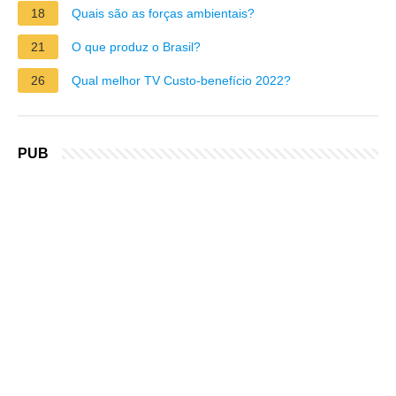
18
Quais são as forças ambientais?
21
O que produz o Brasil?
26
Qual melhor TV Custo-benefício 2022?
PUB