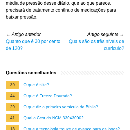
média de pressão desse diário, que ao que parece,
precisará de tratamento contínuo de medicações para
baixar pressão.
←
Artigo anterior
Artigo seguinte
→
Quanto que é 30 por cento
Quais são os três níveis de
de 120?
currículo?
Questões semelhantes
39
O que é silte?
44
O que é Freeza Dourado?
29
O que diz o primeiro versículo da Bíblia?
41
Qual o Cest do NCM 33043000?
18
O que a tecnologia trouxe de avanço para os jogos?