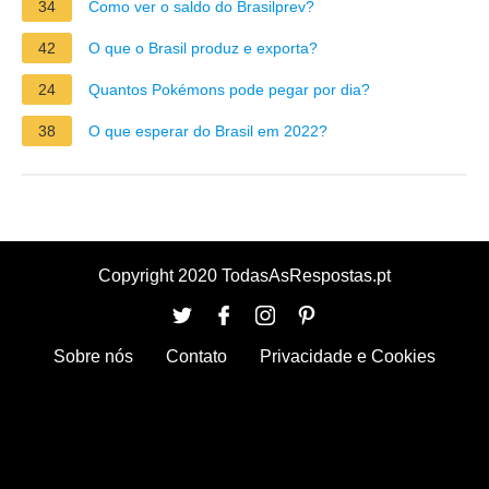
34
Como ver o saldo do Brasilprev?
42
O que o Brasil produz e exporta?
24
Quantos Pokémons pode pegar por dia?
38
O que esperar do Brasil em 2022?
Copyright 2020 TodasAsRespostas.pt
Sobre nós
Contato
Privacidade e Cookies