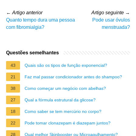
←
Artigo anterior
Artigo seguinte
→
Quanto tempo dura uma pessoa
Pode usar óvulos
com fibromialgia?
menstruada?
Questões semelhantes
43
Quais são os tipos de função exponencial?
21
Faz mal passar condicionador antes do shampoo?
38
Como começar um negócio com abelhas?
27
Qual a fórmula estrutural da glicose?
18
Como saber se tem mercúrio no corpo?
22
Pode tomar clonazepam é diazepam juntos?
28
Qual melhor Skinbooster ou Microagulhamento?