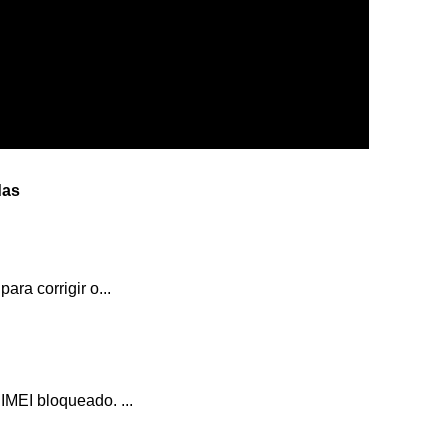
das
ara corrigir o...
IMEI bloqueado. ...