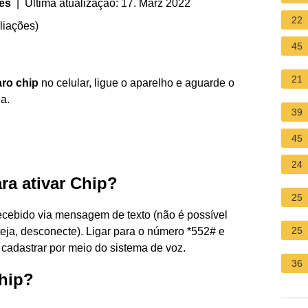
res
| Última atualização: 17. März 2022
22
liações
)
45
21
aro chip
no celular, ligue o aparelho e aguarde o
a.
39
45
24
ra ativar Chip?
25
recebido via mensagem de texto (não é possível
25
eja, desconecte). Ligar para o número *552# e
 cadastrar por meio do sistema de voz.
36
Chip?