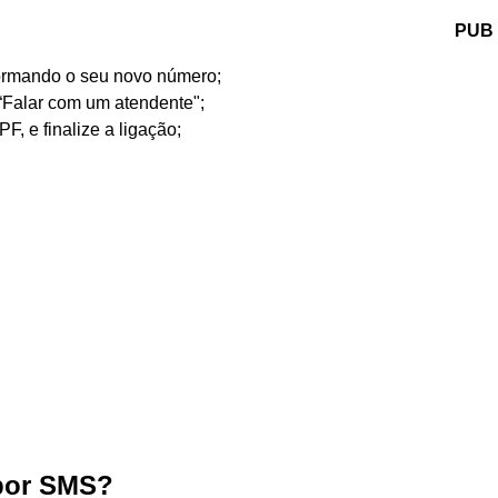
PUB
rmando o seu novo número;
“Falar com um atendente";
F, e finalize a ligação;
 por SMS?