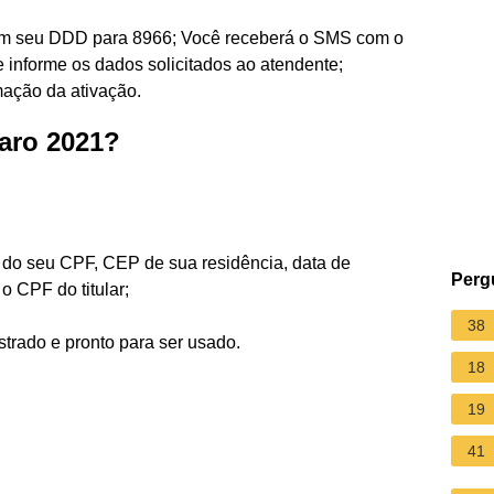
om seu DDD para 8966; Você receberá o SMS com o
 informe os dados solicitados ao atendente;
ação da ativação.
aro 2021?
o do seu CPF, CEP de sua residência, data de
Perg
o CPF do titular;
38
strado e pronto para ser usado.
18
19
41