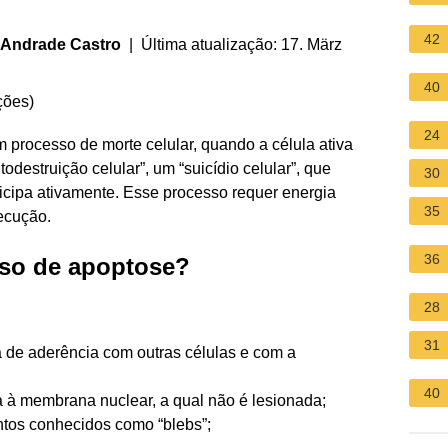
42
 Andrade Castro
| Última atualização: 17. März
40
ções
)
24
m processo de morte celular, quando a célula ativa
destruição celular”, um “suicídio celular”, que
30
ticipa ativamente. Esse processo requer energia
35
ecução.
36
sso de apoptose?
28
:
31
a de aderência com outras células e com a
40
a à membrana nuclear, a qual não é lesionada;
tos conhecidos como “blebs”;