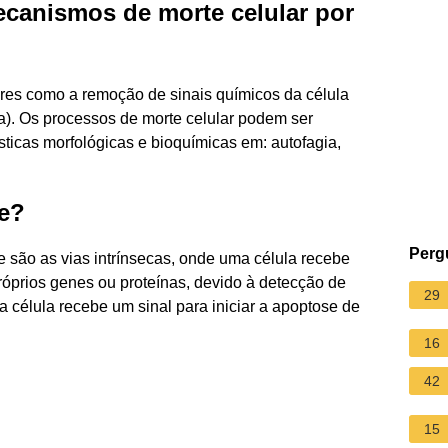
ecanismos de morte celular por
ores como a remoção de sinais químicos da célula
a). Os processos de morte celular podem ser
sticas morfológicas e bioquímicas em: autofagia,
se?
Perg
se são as vias intrínsecas, onde uma célula recebe
róprios genes ou proteínas, devido à detecção de
29
 célula recebe um sinal para iniciar a apoptose de
16
42
15