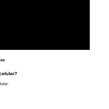
das
celular?
ular: