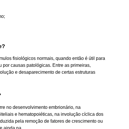
mo;
e?
mulos fisiológicos normais, quando então é útil para
u por causas patológicas. Entre as primeiras,
volução e desaparecimento de certas estruturas
?
orre no desenvolvimento embrionário, na
eliais e hematopoiéticas, na involução cíclica dos
induzida pela remoção de fatores de crescimento ou
 ainda na ...