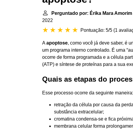
Perguntado por: Érika Mara Amorim
2022
Pontuação: 5/5
(
1 avalia
A
apoptose
, como você já deve saber, é u
um programa interno controlado. É uma “auto
ocorre de forma programada e a célula par
(ATP) e síntese de proteínas para a sua ex
Quais as etapas do proce
Esse processo ocorre da seguinte maneira
retração da célula por causa da perd
substância extracelular;
cromatina condensa-se e fica próxim
membrana celular forma prolongamen