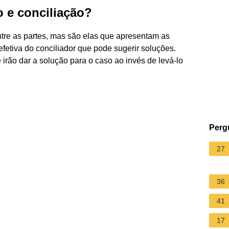
 e conciliação?
ntre as partes, mas são elas que apresentam as
efetiva do conciliador que pode sugerir soluções.
 irão dar a solução para o caso ao invés de levá-lo
Perg
27
36
41
17