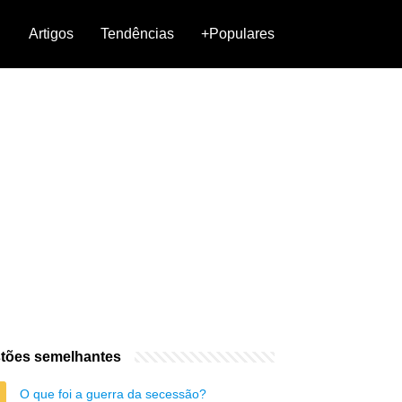
Artigos
Tendências
+Populares
tões semelhantes
O que foi a guerra da secessão?