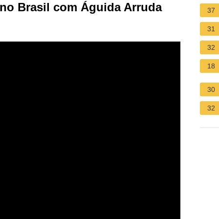
o Brasil com Águida Arruda
37
31
32
18
30
32