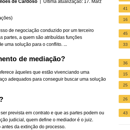
imões de Cardoso
| Última atualização: 17. März
41
ações
)
16
so de negociação conduzido por um terceiro
45
s partes, a quem são atribuídas funções
e uma solução para o conflito. ...
33
mento de mediação?
36
oferece àqueles que estão vivenciando uma
15
spaço adequados para conseguir buscar uma solução
25
?
26
 ser prevista em contrato e que as partes podem ou
43
ão judicial, quem define o mediador é o juiz.
antes da extinção do processo.