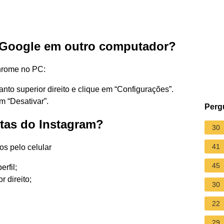
 Google em outro computador?
hrome no PC:
o superior direito e clique em “Configurações”.
m “Desativar”.
Perg
tas do Instagram?
30
41
os pelo celular
45
rfil;
r direito;
30
22
29