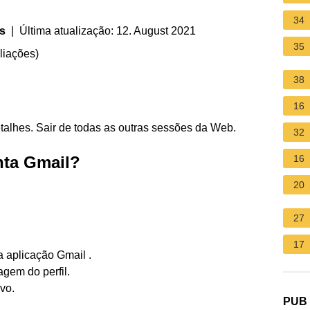
34
s
| Última atualização: 12. August 2021
35
liações
)
38
16
Detalhes. Sair de todas as outras sessões da Web.
32
nta Gmail?
16
20
27
17
a aplicação Gmail .
agem do perfil.
vo.
PUB