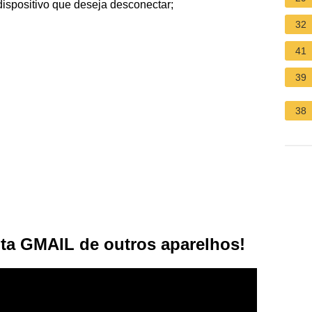
dispositivo que deseja desconectar;
32
41
39
38
 GMAIL de outros aparelhos!