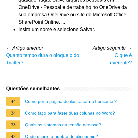
OneDrive - Pessoal e de trabalho no OneDrive da
sua empresa OneDrive ou site do Microsoft Office
SharePoint Online. ...
Insira um nome e selecione Salvar.
←
Artigo anterior
Artigo seguinte
→
Quanto tempo dura o bloqueio do
O que é
Twitter?
reverente?
Questões semelhantes
44
Como por a pagina do ilustraitor na horisontal?
34
Como faço para fazer duas colunas no Word?
33
Quais os sintomas da tensão nervosa?
42
Onde ocorre a quebra do glicogênio?