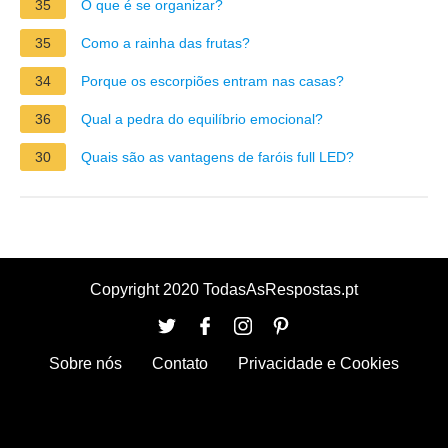
35
O que é se organizar?
35
Como a rainha das frutas?
34
Porque os escorpiões entram nas casas?
36
Qual a pedra do equilíbrio emocional?
30
Quais são as vantagens de faróis full LED?
Copyright 2020 TodasAsRespostas.pt
Sobre nós
Contato
Privacidade e Cookies