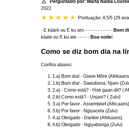
Perguntado por: Marta Nádia Lourei
2022
Pontuação: 4.5/5
(
29 ava
· E káàrò ou E ku aro - - - - - - - - - - -
Bom di
káale ou E ku ale - - - - -
Boa noite
!
Como se diz bom dia na lí
Confira abaixo:
1.a) Bom dia! - Goeie Môre (Afrikaans
1.b) Bom dia! - Sawubona, Njani (Zul
2.a) - Como está? - Hoe gaan dit? ( A
2.b) Como está? - Unjani? ( Zulu)
3.a) Por favor - Assemblief (Africaans
3.b) Por favor - Ngiyacela (Zulu)
4.a) Obrigado - Dankie (Afrikaans)
4.b) Obrigado - Ngiyabonga (Zulu)