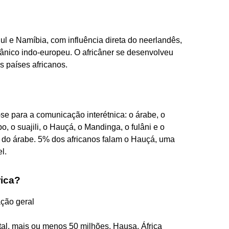
Sul e Namíbia, com influência direta do neerlandês,
mânico indo-europeu. O africâner se desenvolveu
 países africanos.
-se para a comunicação interétnica: o árabe, o
o, o suajili, o Hauçá, o Mandinga, o fulâni e o
o do árabe. 5% dos africanos falam o Hauçá, uma
l.
rica?
ação geral
ntal, mais ou menos 50 milhões, Hausa, África