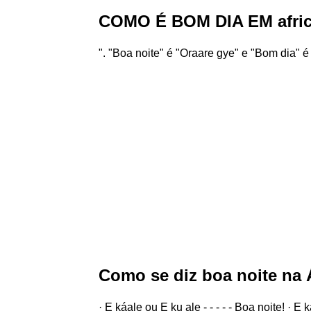
COMO É BOM DIA EM afri
". "Boa noite" é "Oraare gye" e "Bom dia" é
Como se diz boa noite na 
· E káale ou E ku ale - - - - - Boa noite! · 