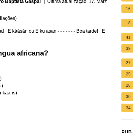
ro Baptista Gaspar
| Última atualização: 17. März
16
liações
)
18
a
! · E káàsán ou E ku asan - - - - - - - Boa tarde! · E
41
39
ngua africana?
27
25
)
28
u)
frikaans)
30
)
34
PUB