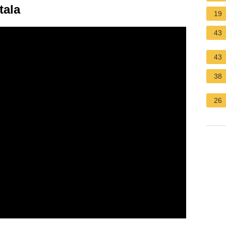
tala
19
43
43
38
26