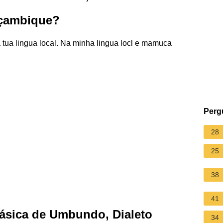
oçambique?
ua lingua local. Na minha lingua locl e mamuca
Perg
28
25
38
41
Básica de Umbundo, Dialeto
34