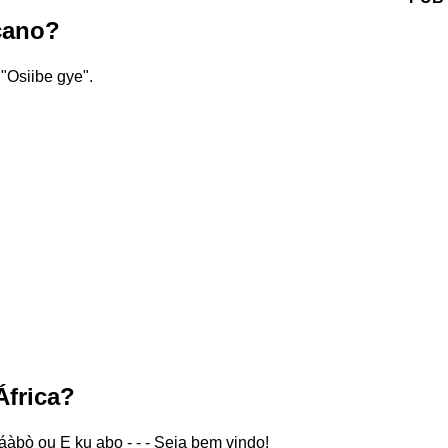
cano?
 "Osiibe gye".
África?
E káàbò ou E ku abo - - - Seja bem vindo!