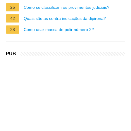
25
Como se classificam os provimentos judiciais?
42
Quais são as contra indicações da dipirona?
28
Como usar massa de polir número 2?
PUB