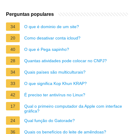
Perguntas populares
34
O que é dominio de um site?
20
Como desativar conta icloud?
40
O que é Pega sapinho?
28
Quantas atividades pode colocar no CNPJ?
34
Quais países são multiculturais?
33
O que significa Kop Khun KRAP?
42
É preciso ter antivírus no Linux?
17
Qual o primeiro computador da Apple com interface
gráfica?
24
Qual função do Gatorade?
36
Quais os benefícios do leite de amêndoas?