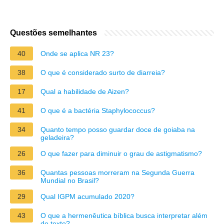
Questões semelhantes
40
Onde se aplica NR 23?
38
O que é considerado surto de diarreia?
17
Qual a habilidade de Aizen?
41
O que é a bactéria Staphylococcus?
34
Quanto tempo posso guardar doce de goiaba na
geladeira?
26
O que fazer para diminuir o grau de astigmatismo?
36
Quantas pessoas morreram na Segunda Guerra
Mundial no Brasil?
29
Qual IGPM acumulado 2020?
43
O que a hermenêutica bíblica busca interpretar além
do texto?