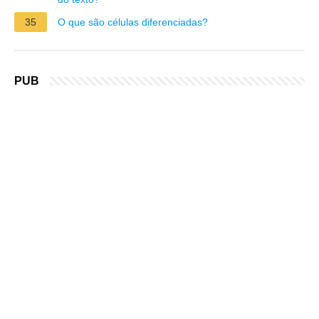
35
O que são células diferenciadas?
PUB