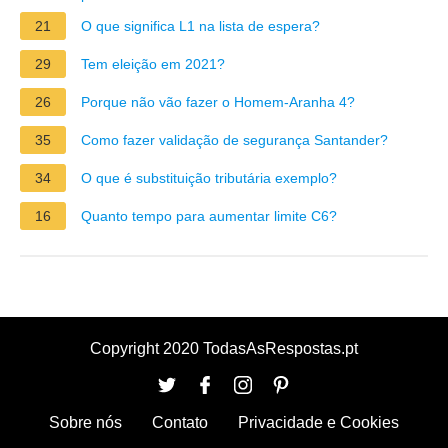
21
O que significa L1 na lista de espera?
29
Tem eleição em 2021?
26
Porque não vão fazer o Homem-Aranha 4?
35
Como fazer validação de segurança Santander?
34
O que é substituição tributária exemplo?
16
Quanto tempo para aumentar limite C6?
Copyright 2020 TodasAsRespostas.pt
Sobre nós
Contato
Privacidade e Cookies