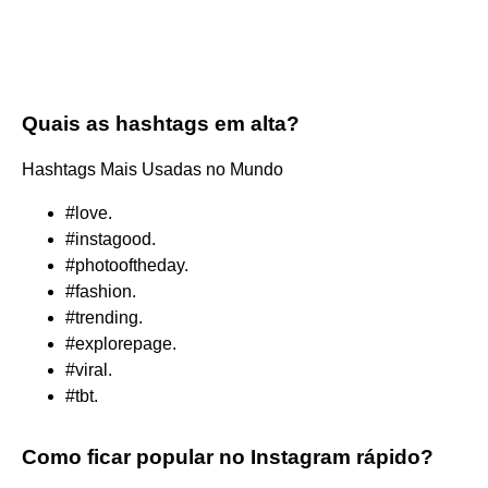
Quais as hashtags em alta?
Hashtags Mais Usadas no Mundo
#love.
#instagood.
#photooftheday.
#fashion.
#trending.
#explorepage.
#viral.
#tbt.
Como ficar popular no Instagram rápido?