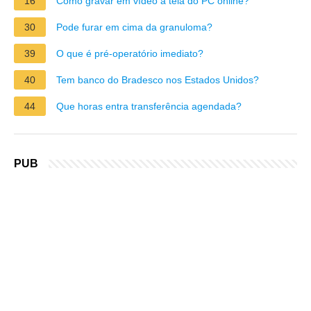
16
Como gravar em vídeo a tela do PC online?
30
Pode furar em cima da granuloma?
39
O que é pré-operatório imediato?
40
Tem banco do Bradesco nos Estados Unidos?
44
Que horas entra transferência agendada?
PUB