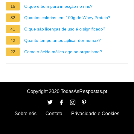
15
O que é bom para infecção no rins?
32
Quantas calorias tem 100g de Whey Protein?
41
O que são licenças de uso é o significado?
42
Quanto tempo antes aplicar dermomax?
22
Como o ácido málico age no organismo?
Copyright 2020 TodasAsRespostas.pt
Sobre nós
Contato
Privacidade e Cookies