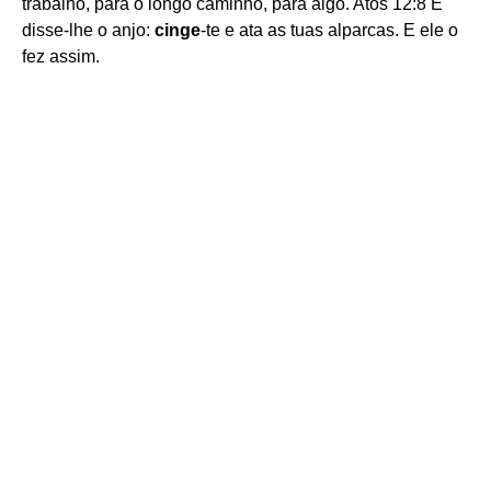
trabalho, para o longo caminho, para algo. Atos 12:8 E
disse-lhe o anjo:
cinge
-te e ata as tuas alparcas. E ele o
fez assim.