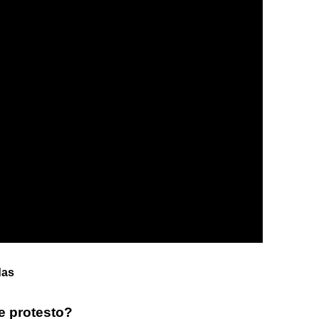
das
e protesto?