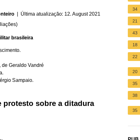
34
nteiro
| Última atualização: 12. August 2021
21
liações
)
43
litar
brasileira
18
scimento.
22
s, de Geraldo Vandré
20
a.
érgio Sampaio.
35
38
 protesto sobre a ditadura
35
PUB