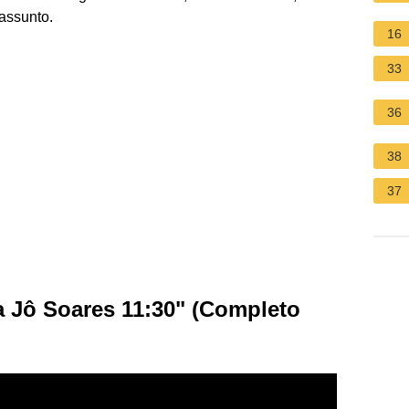
assunto.
16
33
36
38
37
 Jô Soares 11:30" (Completo