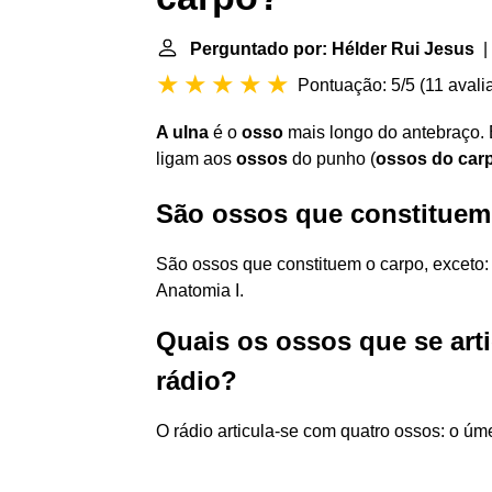
Perguntado por: Hélder Rui Jesus
| 
Pontuação: 5/5
(
11 avali
A ulna
é o
osso
mais longo do antebraço.
ligam aos
ossos
do punho (
ossos do car
São ossos que constituem
São ossos que constituem o carpo, exceto:
Anatomia I.
Quais os ossos que se art
rádio?
O rádio articula-se com quatro ossos: o úme