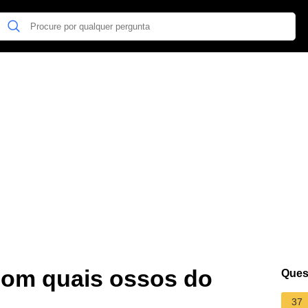
 com quais ossos do
Ques
37