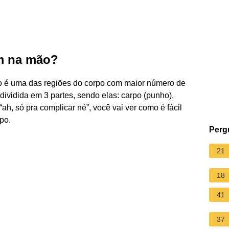
m na mão?
 é uma das regiões do corpo com maior número de
dividida em 3 partes, sendo elas: carpo (punho),
ah, só pra complicar né”, você vai ver como é fácil
po.
Perg
21
18
41
37