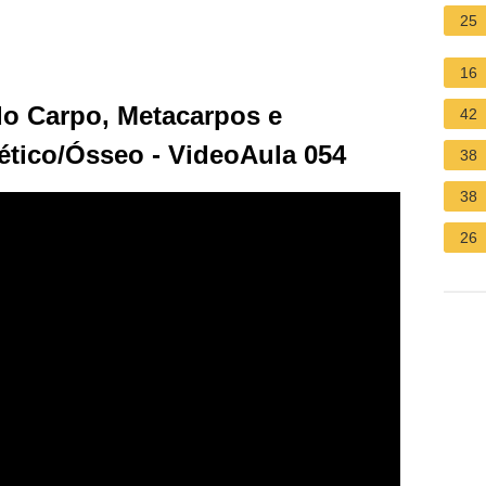
25
16
o Carpo, Metacarpos e
42
ético/Ósseo - VideoAula 054
38
38
26