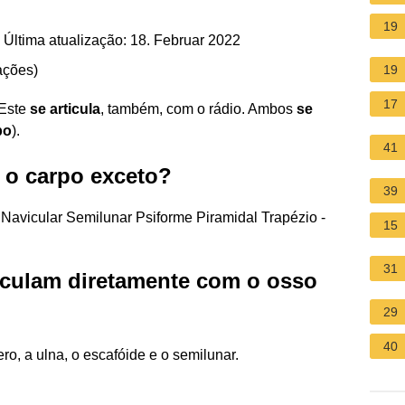
19
Última atualização: 18. Februar 2022
ações
)
19
17
 Este
se articula
, também, com o rádio. Ambos
se
po
).
41
 o carpo exceto?
39
 Navicular Semilunar Psiforme Piramidal Trapézio -
15
31
iculam diretamente com o osso
29
40
ro, a ulna, o escafóide e o semilunar.